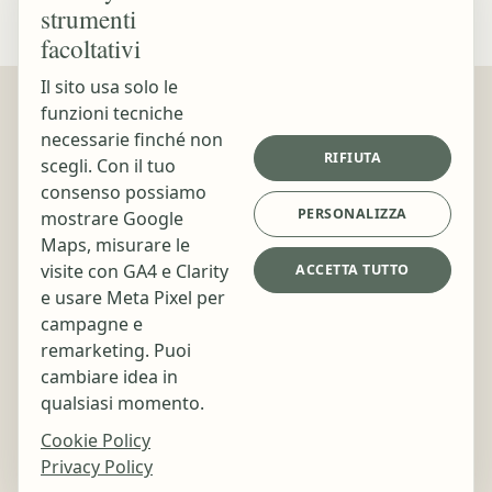
strumenti
facoltativi
Il sito usa solo le
funzioni tecniche
Contatti
Orari
necessarie finché non
RIFIUTA
scegli. Con il tuo
📍 Viale Stazione, 13
Lunedì -
consenso possiamo
Venerdì
33017 Tarcento (UD)
PERSONALIZZA
mostrare Google
9:00 -
Maps, misurare le
📞
345 1768 575
19:00
visite con GA4 e Clarity
ACCETTA TUTTO
Centro QI
✉️
e usare Meta Pixel per
kristinapestereva@live.it
campagne e
di Kristina
Pestereva
remarketing. Puoi
cambiare idea in
qualsiasi momento.
Cookie Policy
© 2026 Centro QI. Tutti i diritti riservati.
Privacy Policy
Privacy Policy
Cookie Policy
Gestisci preferenze