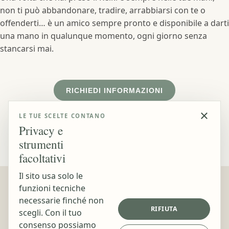
non ti può abbandonare, tradire, arrabbiarsi con te o
offenderti… è un amico sempre pronto e disponibile a darti
una mano in qualunque momento, ogni giorno senza
stancarsi mai.
RICHIEDI INFORMAZIONI
×
LE TUE SCELTE CONTANO
Privacy e
strumenti
facoltativi
Il sito usa solo le
funzioni tecniche
Contatti
Orari
necessarie finché non
RIFIUTA
scegli. Con il tuo
📍 Viale Stazione, 13
Lunedì -
consenso possiamo
Venerdì