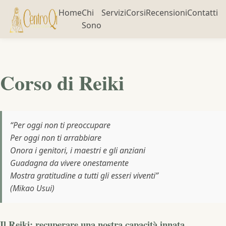
Home
Chi
Servizi
Corsi
Recensioni
Contatti
Sono
Corso di Reiki
“Per oggi non ti preoccupare
Per oggi non ti arrabbiare
Onora i genitori, i maestri e gli anziani
Guadagna da vivere onestamente
Mostra gratitudine a tutti gli esseri viventi”
(Mikao Usui)
Il Reiki: recuperare una nostra capacità innata